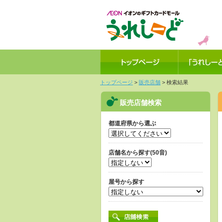
イオンのギ
フトカード
トップページ
>
販売店舗
> 検索結果
モール「うれ
販売店舗検索
しーど」
都道府県から選ぶ
店舗名から探す(50音)
屋号から探す